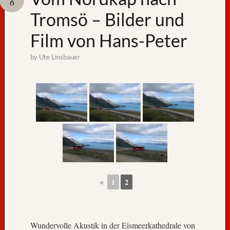
6
Tromsö – Bilder und
A
u
Film von Hans-Peter
f
W
by
Ute Linsbauer
i
e
d
e
r
s
e
h
e
n
,
◄
1
2
N
o
r
w
Wundervolle Akustik in der Eismeerkathedrale von