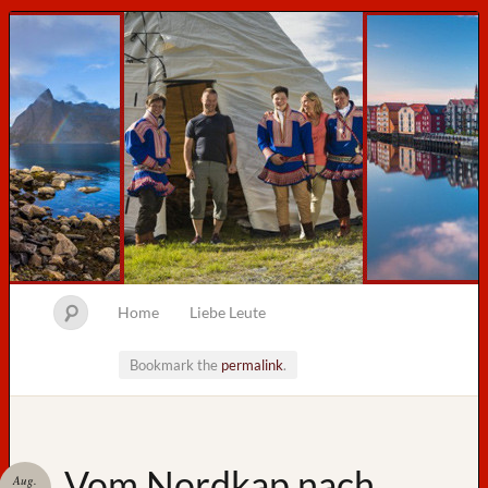
Home
Liebe Leute
Bookmark the
permalink
.
Neueste
Vom Nordkap nach
Aug.
Beiträge