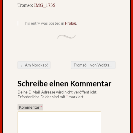
e
Tromsö:
IMG_1735
g
e
n
This entry was posted in
Prolog
.
,
H
a
d
e
!
←
Am Nordkap!
Tromsö – von Wolfgang
→
W
Post navigation
i
r
Schreibe einen Kommentar
k
Deine E-Mail-Adresse wird nicht veröffentlicht.
o
Erforderliche Felder sind mit
*
markiert
m
m
Kommentar
*
e
n
w
i