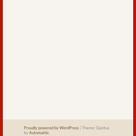
s
a
m
t
:
2
h
e
u
t
e
:
Proudly powered by WordPress
|
Theme: Quintus
by
Automattic
.