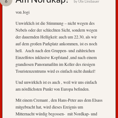
6
by
Ute Linsbauer
A
von Jogi
u
f
Unwirklich ist die Stimmung – nicht wegen des
W
Nebels oder der schlechten Sicht, sondern wegen
i
der dauernden Helligkeit: auch um 22.30, als wir
e
auf dem großen Parkplatz ankommen, ist es noch
d
e
hell. Auch nach den Gruppen- und zahlreichen
r
Einzelfotos inklusive Kopfstand ,und nach einem
s
grandiosen Panoramafilm im Keller des riesigen
e
Touristenzentrums wird es einfach nicht dunkel!
h
e
Und unwirklich ist es auch , weil wir uns einfach
n
am nördlichsten Punkt von Europa befinden.
,
N
Mit einem Cremant , den Hans-Peter aus dem Elsass
o
mitgebracht hat, wird dieses Ereignis um
r
Mitternacht würdig begossen- mit Nordkap- und
w