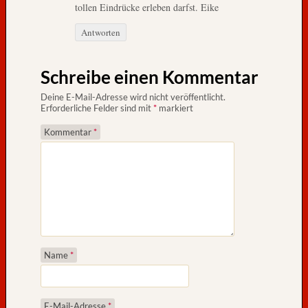
m
tollen Eindrücke erleben darfst. Eike
1
Antworten
3
.
J
Schreibe einen Kommentar
a
h
Deine E-Mail-Adresse wird nicht veröffentlicht.
Erforderliche Felder sind mit
*
markiert
r
h
Kommentar
*
u
n
d
e
r
t
T
r
Name
*
o
n
d
E-Mail-Adresse
*