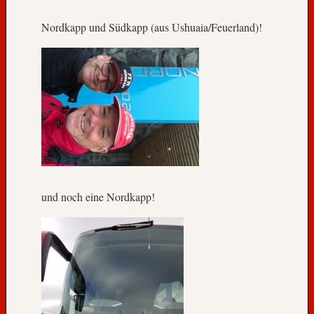
l
o
Nordkapp und Südkapp (aus Ushuaia/Feuerland)!
u
n
d
d
a
s
n
a
h
e
E
und noch eine Nordkapp!
n
d
e
u
n
s
e