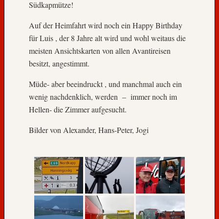
e
Südkapmütze!
g
e
Auf der Heimfahrt wird noch ein Happy Birthday
n
für Luis , der 8 Jahre alt wird und wohl weitaus die
,
meisten Ansichtskarten von allen Avantireisen
H
besitzt, angestimmt.
a
d
Müde- aber beeindruckt , und manchmal auch ein
e
wenig nachdenklich, werden – immer noch im
!
Hellen- die Zimmer aufgesucht.
W
i
Bilder von Alexander, Hans-Peter, Jogi
r
k
o
m
m
e
n
w
i