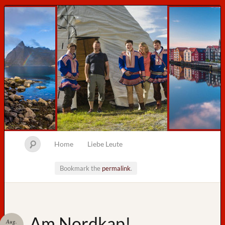
Home
Liebe Leute
Bookmark the
permalink
.
Neueste
Am Nordkap!
Aug.
Beiträge