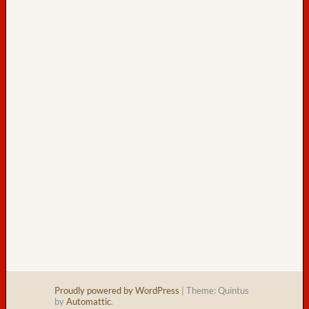
s
a
m
t
:
43
h
e
u
t
e
:
Proudly powered by WordPress
|
Theme: Quintus
by
Automattic
.