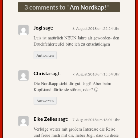
k
3 comments to
Am Nordkap!
i
r
c
Jogi
sagt:
6. August 2018 um 22:24 Uhr
h
Luis ist natürlich NEUN Jahre alt geworden- den
e
Druckfehlerteufel bitte ich zu entschuldigen
i
n
Antworten
R
i
n
Christa
sagt:
7. August 2018 um 15:54 Uhr
g
Die Nordkapp steht dir gut, Jogi! Aber beim
e
Kopfstand dürfte sie stören, oder? 🙂
b
u
Antworten
a
u
Eike Zelles
sagt:
7. August 2018 um 18:01 Uhr
s
d
Verfolge weiter mit großem Interesse die Reise
e
und freue mich mit dir, lieber Jogi, dass du diese