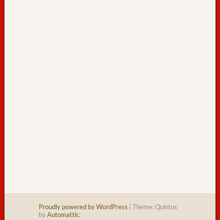
s
a
m
t
:
41
h
e
u
t
e
:
Proudly powered by WordPress
|
Theme: Quintus
by
Automattic
.