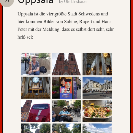
31
by
Ute Linsbauer
A
Uppsala ist die viertgrößte Stadt Schwedens und
u
hier kommen Bilder von Sabine, Rupert und Hans-
f
Peter mit der Meldung, dass es selbst dort sehr, sehr
W
heiß sei:
i
e
d
e
r
s
e
h
e
n
,
N
o
r
w