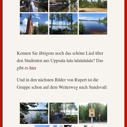
e
g
e
n
,
H
a
d
e
Kennen Sie übrigens noch das schöne Lied über
!
den Studenten aus Uppsala-lala-lalalalalala? Das
W
gibt es
hier
i
r
Und in den nächsten Bilder von Rupert ist die
k
Gruppe schon auf dem Weiterweg nach Sundsvall:
o
m
m
e
n
w
i