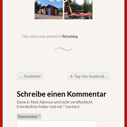
e
d
e
r
–
v
This entry was posted in
Reiseblog
.
o
n
H
a
n
s
←
Stockholm
6. Tag: Von Sundsvall über Umeå nach Luleå – von Rupert mit Film von Alexander
-
Post navigation
P
Schreibe einen Kommentar
e
t
Deine E-Mail-Adresse wird nicht veröffentlicht.
e
Erforderliche Felder sind mit
*
markiert
r
Kommentar
*
O
s