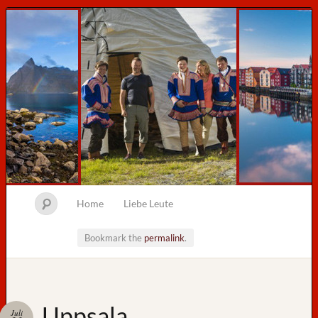
Home
Liebe Leute
Bookmark the
permalink
.
Neueste
Uppsala
Juli
Beiträge