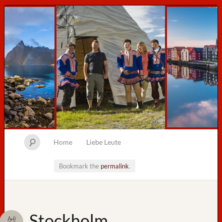
Home
Liebe Leute
Bookmark the
permalink
.
Neueste
Stockholm
Juli
Beiträge