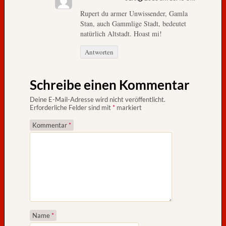
l
Rupert du armer Unwissender, Gamla
o
Stan, auch Gammlige Stadt, bedeutet
u
natürlich Altstadt. Hoast mi!
n
d
Antworten
d
a
Schreibe einen Kommentar
s
n
Deine E-Mail-Adresse wird nicht veröffentlicht.
a
Erforderliche Felder sind mit
*
markiert
h
Kommentar
*
e
E
n
d
e
u
n
s
Name
*
e