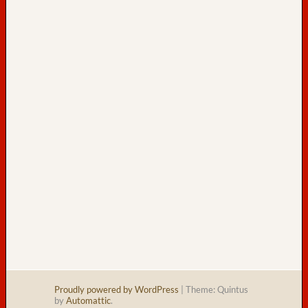
s
a
m
t
:
32
h
e
u
t
e
:
Proudly powered by WordPress
|
Theme: Quintus
by
Automattic
.