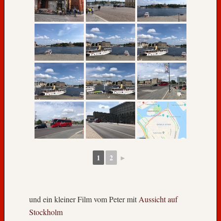
e
g
e
n
,
H
a
d
e
!
W
i
r
k
o
1
2
►
m
m
e
n
und ein kleiner Film vom Peter mit
Aussicht auf
w
Stockholm
i