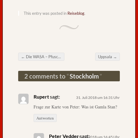
e
d
This entry was posted in
Reiseblog
.
e
r
–
v
o
n
←
Die WASA – Pfusch an der Galeone
Uppsala
→
H
Post navigation
a
n
2 comments to
Stockholm
s
-
P
Rupert
sagt:
31. Juli 2018 um 16:31 Uhr
e
Frage zur Karte von Peter: Was ist Gamla Stan?
t
e
Antworten
r
O
s
Peter Vedder
sagt:
31. Juli 2018 um 16:45 Uhr