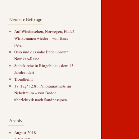
Neueste Beiträge
Auf Wiedersehen, Norwegen, Hade!
Wir kommen wieder – von Hans-
Peter
Oslo und das nahe Ende unserer
Nordkap-Reise
Stabskirche in Ringebu aus dem 13.
Jahrhundert
Trondheim
17. Tag/ 12.8.: Panoramastraße im
Nebeltraum – von Bodoe
überJektvik nach Sandnessjoen
Archiv
August 2018