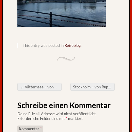
e
g
e
n
,
H
a
This entry was posted in
Reiseblog
.
d
e
!
W
i
r
k
←
Vätternsee – von Peter
Stockholm – von Rupert
→
Post navigation
o
m
Schreibe einen Kommentar
m
e
Deine E-Mail-Adresse wird nicht veröffentlicht.
n
Erforderliche Felder sind mit
*
markiert
w
Kommentar
*
i