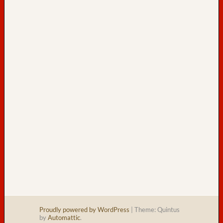
s
a
m
t
:
19
h
e
u
t
e
:
Proudly powered by WordPress
|
Theme: Quintus
by
Automattic
.