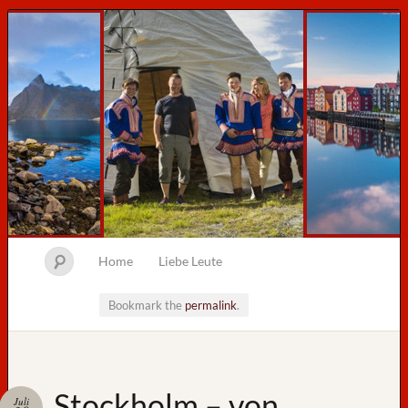
Home
Liebe Leute
Bookmark the
permalink
.
Neueste
Stockholm – von
Juli
Beiträge