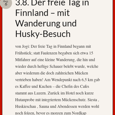
3.8. Der freie Tag in
s
Aug.
6
a
Finnland – mit
m
t
Wanderung und
:
26
h
Husky-Besuch
e
u
t
von Jogi: Der freie Tag in Finnland begann mit
e
Frühstück; statt Faulenzen begaben sich etwa 15
:
Mitfahrer auf eine kleine Wanderung, die hin und
wieder durch heftige Schauer belebt wurde, welche
aber wiederum die doch zahlreichen Mücken
vertrieben haben! Am Wendepunkt nach 6,5 km gab
es Kaffee und Kuchen – die Chefin des Cafes
stammt aus Luzern. Zurück im Hotel noch kurze
Hutanprobe mit integriertem Mückenschutz. Siesta ,
Huskieschau , Sauna und Abendessen werden wohl
noch folgen, bevor es morgen zum Nordkap