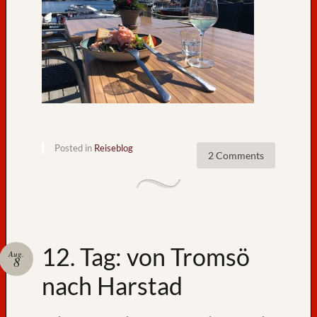
l
o
u
n
d
d
a
s
n
a
Posted in
Reiseblog
2 Comments
h
e
E
n
d
e
12. Tag: von Tromsö
Aug.
u
8
n
nach Harstad
s
e