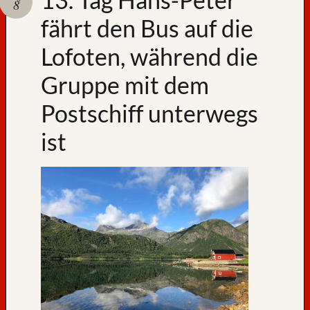
8
fährt den Bus auf die
A
u
Lofoten, während die
f
W
Gruppe mit dem
i
e
Postschiff unterwegs
d
e
ist
r
s
e
h
e
n
,
N
o
r
w