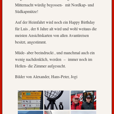
Mitternacht würdig begossen- mit Nordkap- und
»
Südkapmütze!
Z
Auf der Heimfahrt wird noch ein Happy Birthday
u
r
für Luis , der 8 Jahre alt wird und wohl weitaus die
A
meisten Ansichtskarten von allen Avantireisen
v
besitzt, angestimmt.
a
n
Müde- aber beeindruckt , und manchmal auch ein
t
wenig nachdenklich, werden – immer noch im
i
Hellen- die Zimmer aufgesucht.
W
e
Bilder von Alexander, Hans-Peter, Jogi
b
s
i
t
e
»