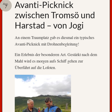
Avanti-Picknick
m
Aug.
7
1
zwischen Tromsö und
3
.
Harstad – von Jogi
J
a
h
An einem Traumplatz gab es diesmal ein typisches
r
Avanti-Picknick mit Drohnenbegleitung!
h
u
Ein Erlebnis der besonderen Art. Gestärkt nach dem
n
Mahl wird es morgen aufs Schiff gehen zur
d
Überfährt auf die Lofoten.
e
r
t
T
r
o
n
d