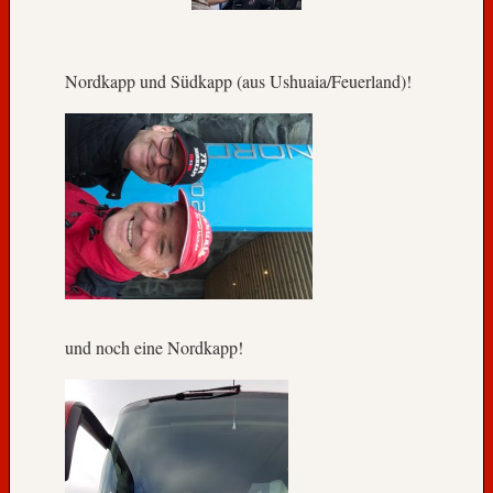
o
k
Nordkapp und Südkapp (aus Ushuaia/Feuerland)!
»
D
a
t
e
n
s
c
h
u
t
und noch eine Nordkapp!
z
e
r
k
l
ä
r