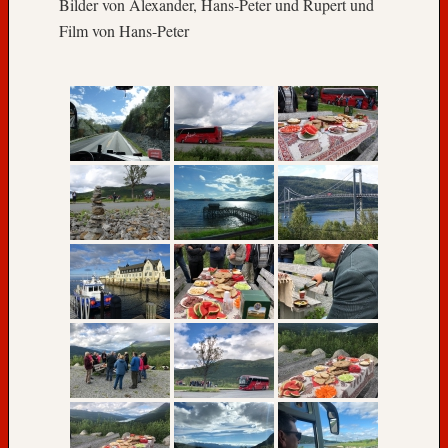
r
Bilder von Alexander, Hans-Peter und Rupert und
e
Film von Hans-Peter
r
N
o
r
d
k
a
p
-
R
e
i
s
e
S
t
a
b
s