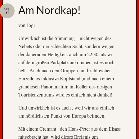
Am Nordkap!
Kategor
Aug.
6
P
von Jogi
r
o
Unwirklich ist die Stimmung – nicht wegen des
l
Nebels oder der schlechten Sicht, sondern wegen
o
g
der dauernden Helligkeit: auch um 22.30, als wir
R
auf dem großen Parkplatz ankommen, ist es noch
e
hell. Auch nach den Gruppen- und zahlreichen
i
Einzelfotos inklusive Kopfstand ,und nach einem
s
grandiosen Panoramafilm im Keller des riesigen
e
Touristenzentrums wird es einfach nicht dunkel!
b
l
Und unwirklich ist es auch , weil wir uns einfach
o
g
am nördlichsten Punkt von Europa befinden.
Mit einem Cremant , den Hans-Peter aus dem Elsass
Links:
mitgebracht hat, wird dieses Ereignis um