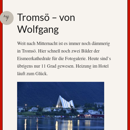
k
n
Tromsö – von
Aug.
7
a
c
Wolfgang
h
S
Weit nach Mitternacht ist es immer noch dämmerig
a
in Tromsö. Hier schnell noch zwei Bilder der
n
d
Eismeerkathedrale für die Fotogalerie. Heute sind`s
n
übrigens nur 11 Grad gewesen. Heizung im Hotel
e
läuft zum Glück.
s
s
j
o
e
n
Archiv