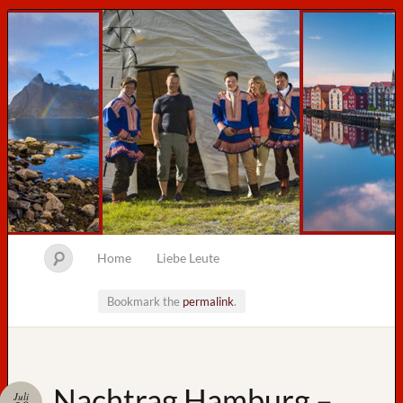
Home
Liebe Leute
Bookmark the
permalink
.
Neueste
Nachtrag Hamburg –
Juli
Beiträge