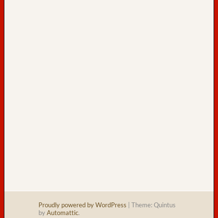
s
a
m
t
:
29
h
e
u
t
e
:
Proudly powered by WordPress
|
Theme: Quintus
by
Automattic
.