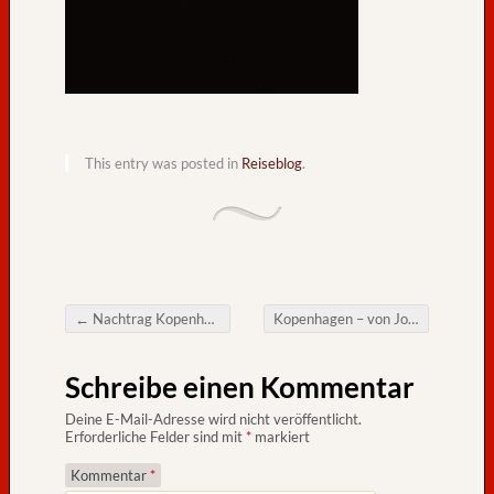
e
d
e
r
–
v
This entry was posted in
Reiseblog
.
o
n
H
a
n
s
-
←
Nachtrag Kopenhagen – von Rupert
Kopenhagen – von Jogi
→
P
Post navigation
e
Schreibe einen Kommentar
t
e
Deine E-Mail-Adresse wird nicht veröffentlicht.
r
Erforderliche Felder sind mit
*
markiert
O
Kommentar
*
s