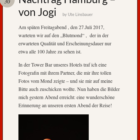
30
von Jogi
A
by
Ute Linsbauer
u
f
Am späten Freitagabend , den 27.Juli 2017,
W
warteten wir auf den „Blutmond“ , der in der
i
erwarteten Qualität und Erscheinungsdauer nur
e
etwa alle 100 Jahre zu sehen ist.
d
e
In der Tower Bar unseres Hotels traf ich eine
r
Fotografin mit ihrem Partner, die mir ihre tollen
s
e
Fotos vom Mond zeigte – und sie mir auf meine
h
Bitte auch zuschicken wollte. Nun haben die Bilder
e
mich gestern Abend erreicht: eine wunderschöne
n
Erinnerung an unseren ersten Abend der Reise!
,
N
o
r
w