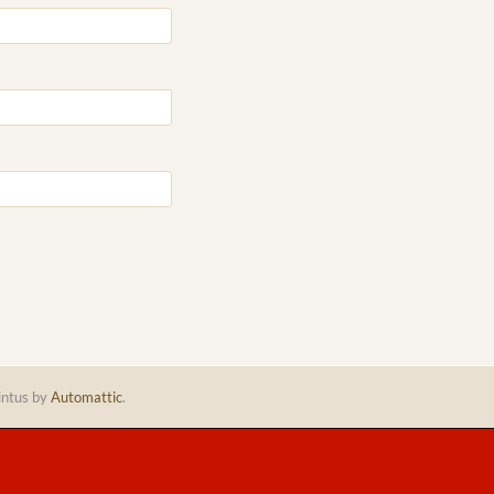
intus by
Automattic
.