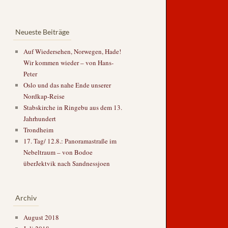
Neueste Beiträge
Auf Wiedersehen, Norwegen, Hade!
Wir kommen wieder – von Hans-
Peter
Oslo und das nahe Ende unserer
Nordkap-Reise
Stabskirche in Ringebu aus dem 13.
Jahrhundert
Trondheim
17. Tag/ 12.8.: Panoramastraße im
Nebeltraum – von Bodoe
überJektvik nach Sandnessjoen
Archiv
August 2018