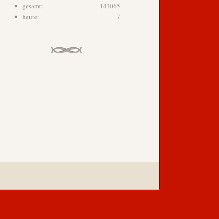
gesamt:
143065
heute:
7