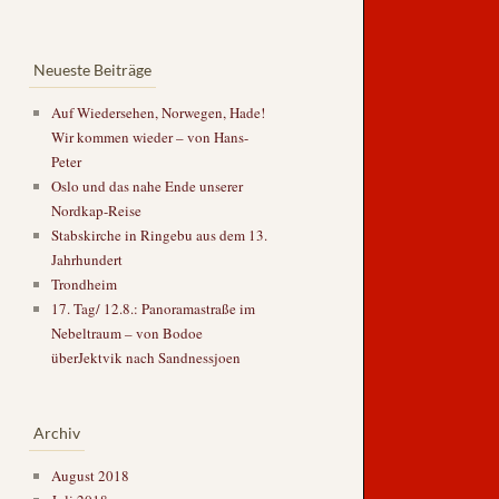
Neueste Beiträge
Auf Wiedersehen, Norwegen, Hade!
Wir kommen wieder – von Hans-
Peter
Oslo und das nahe Ende unserer
Nordkap-Reise
Stabskirche in Ringebu aus dem 13.
Jahrhundert
Trondheim
17. Tag/ 12.8.: Panoramastraße im
Nebeltraum – von Bodoe
überJektvik nach Sandnessjoen
Archiv
August 2018