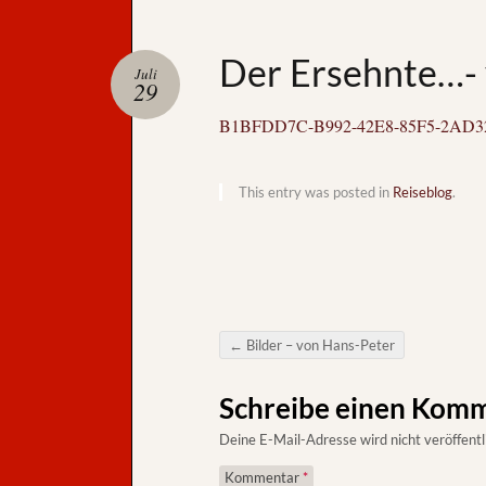
Der Ersehnte…-
Juli
29
B1BFDD7C-B992-42E8-85F5-2AD3
This entry was posted in
Reiseblog
.
←
Bilder – von Hans-Peter
Post navigation
Schreibe einen Kom
Deine E-Mail-Adresse wird nicht veröffentl
Kommentar
*