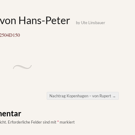
 von Hans-Peter
by
Ute Linsbauer
2504D150
Nachtrag Kopenhagen – von Rupert
→
mentar
icht.
Erforderliche Felder sind mit
*
markiert